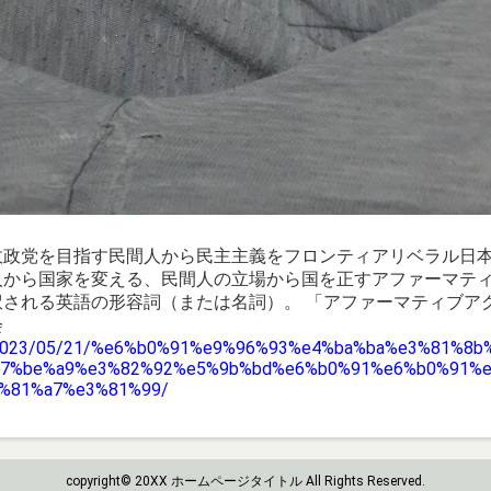
政政党を目指す民間人から民主主義をフロンティアリベラル日
ら国家を変える、民間人の立場から国を正すアファーマティブ（af
訳される英語の形容詞（または名詞）。 「アファーマティブア
会
log/2023/05/21/%e6%b0%91%e9%96%93%e4%ba%ba%e3%81%
e7%be%a9%e3%82%92%e5%9b%bd%e6%b0%91%e6%b0%91%
%81%a7%e3%81%99/
copyright© 20XX ホームページタイトル All Rights Reserved.