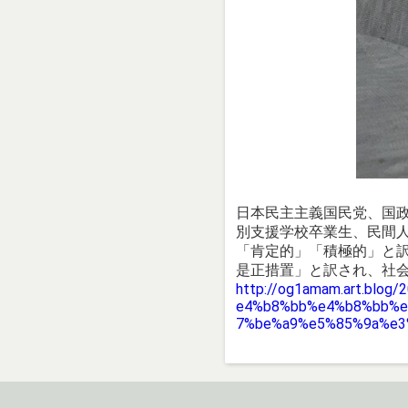
日本民主主義国民党、国
別支援学校卒業生、民間人か
「肯定的」「積極的」と
是正措置」と訳され、社
http://og1amam.art.b
e4%b8%bb%e4%b8%bb%
7%be%a9%e5%85%9a%e3