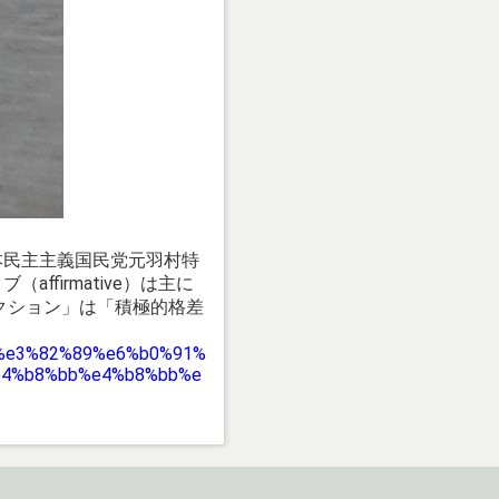
本民主主義国民党元羽村特
firmative）は主に
クション」は「積極的格差
8b%e3%82%89%e6%b0%91%
e4%b8%bb%e4%b8%bb%e